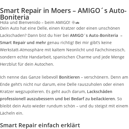
Smart Repair in Moers – AMIGO´s Auto-
Boniteria
Hola und Bienvenido – beim AMIGO! 🌞🚗
Dein Auto hat eine Delle, einen Kratzer oder einen unschönen
Lackschaden? Dann bist du hier bei
AMIGO´s Auto-Boniteria –
Smart Repair und mehr
genau richtig! Bei mir gibt’s keine
Werkstatt-Atmosphäre mit kaltem Neonlicht und Fachchinesisch,
sondern echte Handarbeit, spanischen Charme und jede Menge
Herzblut für dein Autochen.
Ich nenne das Ganze liebevoll
Bonitieren
– verschönern. Denn am
Ende geht’s nicht nur darum, eine Delle rauszuholen oder einen
Kratzer wegzupolieren. Es geht auch darum,
Lackschäden
professionell auszubessern und bei Bedarf zu beilackieren
. So
bleibt dein Auto wieder rundum schön – und du steigst mit einem
Lächeln ein.
Smart Repair einfach erklärt